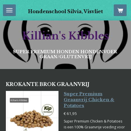
Ga
Hondenschool Silvia, Visvliet
direct
naar
de
hoofdinhoud
Killian's Kibbles
SUPER PREMIUM HONDEN HONDENVOER
GRAAN/GLUTENVRIJ
KROKANTE BROK GRAANVRIJ
Super Premium
Graanvrij Chicken &
Potatoes
€ 61,95
Super Premium Chicken & Potatoes
is een 100% Graanvrije voeding voor