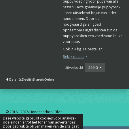
puppy voeding voor pups van alle
rassen. Deze graanvrije puppybrok
is een uitstekend begin van ieder
hondenleven. Door de
hoogwaardige en goed
opneembare ingrediënten zijn de
puppybrokken een voedzame keuze
voor pups.
Ook in 4 kg. Te bestellen
Bekijk details
Uitverkocht
Delen
Deel
Share
Delen
© 2018 - 2026 Hondenschool Silvia
Powered by
JouwWeb
Deze website gebruikt cookies voor analyse-
doeleinden en/of het tonen van advertenties.
Door gebruik te blijven maken van de site gaat