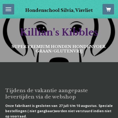
Ga
Hondenschool Silvia, Visvliet
direct
naar
de
hoofdinhoud
Killian's Kibbles
SUPER PREMIUM HONDEN HONDENVOER
GRAAN/GLUTENVRIJ
Tijdens de vakantie aangepaste
levertijden via de webshop
Onze fabrikant is gesloten van 27 juli t/m 10 augustus. Speciale
bestellingen ( niet gangbaar)worden niet verstuurd indien niet
op voorraad.