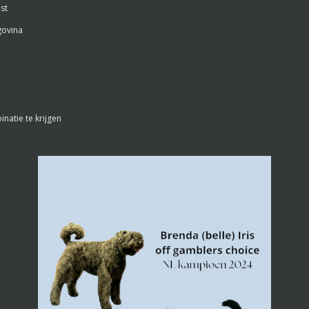
st
govina
atie te krijgen