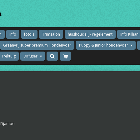
t
n
info
foto's
Trimsalon
huishoudelijk regelement
Info Killi
Graanvrij super premium Hondenvoer
Puppy & Junior hondenvoer
 Trektuig
Diffuser
t Djambo