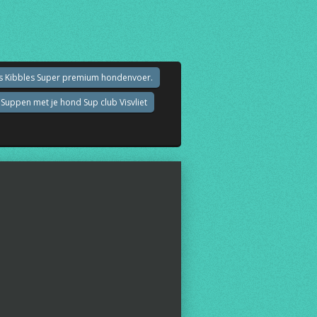
an's Kibbles Super premium hondenvoer.
Suppen met je hond Sup club Visvliet