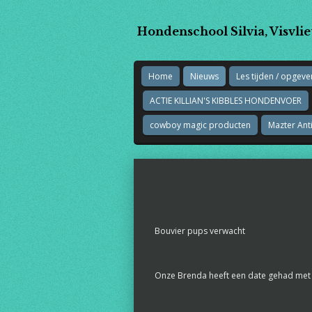
Ga
direct
Hondenschool Silvia, Visvlie
naar
de
hoofdinhoud
Home
Nieuws
Les tijden / opgeve
ACTIE KILLIAN'S KIBBLES HONDENVOER
cowboy magic producten
Mazter Anti
Bouvier pups verwacht
Onze Brenda heeft een date gehad me