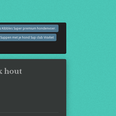
an's Kibbles Super premium hondenvoer.
Suppen met je hond Sup club Visvliet
k hout