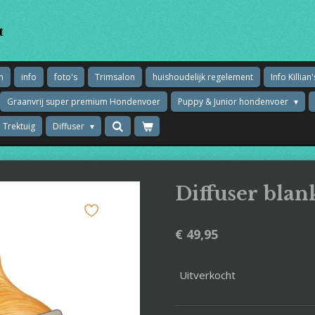
t
n
info
foto's
Trimsalon
huishoudelijk regelement
Info Killi
Graanvrij super premium Hondenvoer
Puppy & Junior hondenvoer
 Trektuig
Diffuser
Diffuser blan
€ 49,95
Uitverkocht