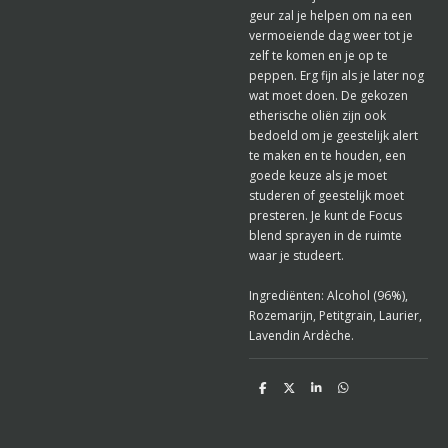
geur zal je helpen om na een
vermoeiende dag weer tot je
zelf te komen en je op te
peppen. Erg fijn als je later nog
wat moet doen. De gekozen
etherische oliën zijn ook
bedoeld om je geestelijk alert
te maken en te houden, een
goede keuze als je moet
studeren of geestelijk moet
presteren. Je kunt de Focus
blend sprayen in de ruimte
waar je studeert.
Ingrediënten: Alcohol (96%),
Rozemarijn, Petitgrain, Laurier,
Lavendin Ardèche.
D
D
S
D
e
e
h
e
l
e
a
l
e
l
r
e
n
e
n