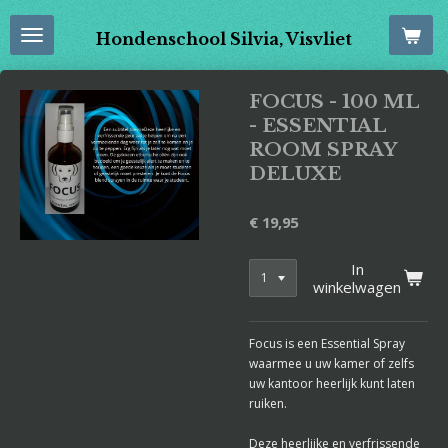
Ga
Hondenschool Silvia, Visvliet
direct
naar
de
FOCUS - 100 ML
hoofdinhoud
- ESSENTIAL
ROOM SPRAY
DELUXE
€ 19,95
In
winkelwagen
Focus is een Essential Spray
waarmee u uw kamer of zelfs
uw kantoor heerlijk kunt laten
ruiken.
Deze heerlijke en verfrissende