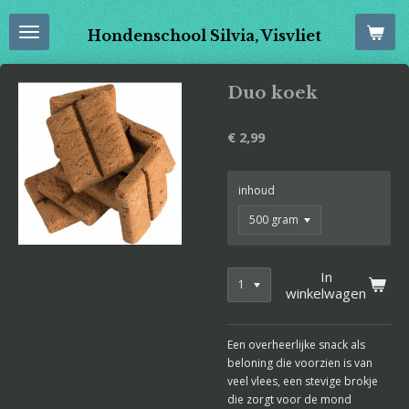
Ga
Hondenschool Silvia, Visvliet
direct
naar
de
Duo koek
hoofdinhoud
€ 2,99
inhoud
In
winkelwagen
Een overheerlijke snack als
beloning die voorzien is van
veel vlees, een stevige brokje
die zorgt voor de mond