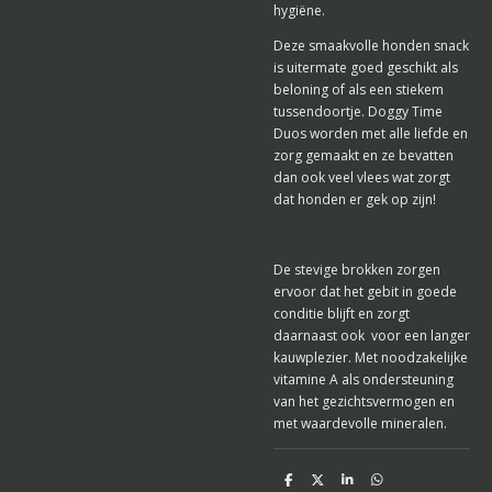
hygiëne.
Deze smaakvolle honden snack
is uitermate goed geschikt als
beloning of als een stiekem
tussendoortje. Doggy Time
Duos worden met alle liefde en
zorg gemaakt en ze bevatten
dan ook veel vlees wat zorgt
dat honden er gek op zijn!
De stevige brokken zorgen
ervoor dat het gebit in goede
conditie blijft en zorgt
daarnaast ook voor een langer
kauwplezier. Met noodzakelijke
vitamine A als ondersteuning
van het gezichtsvermogen en
met waardevolle mineralen.
D
D
S
D