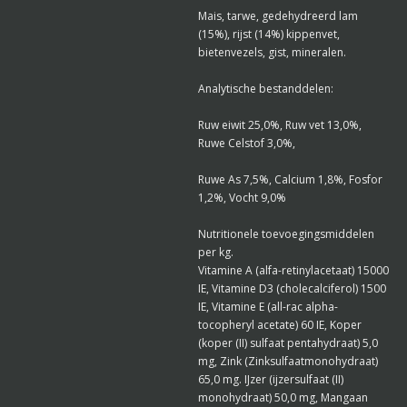
Mais, tarwe, gedehydreerd lam
(15%), rijst (14%) kippenvet,
bietenvezels, gist, mineralen.
Analytische bestanddelen:
Ruw eiwit 25,0%, Ruw vet 13,0%,
Ruwe Celstof 3,0%,
Ruwe As 7,5%, Calcium 1,8%, Fosfor
1,2%, Vocht 9,0%
Nutritionele toevoegingsmiddelen
per kg.
Vitamine A (alfa-retinylacetaat) 15000
IE, Vitamine D3 (cholecalciferol) 1500
IE, Vitamine E (all-rac alpha-
tocopheryl acetate) 60 IE, Koper
(koper (II) sulfaat pentahydraat) 5,0
mg, Zink (Zinksulfaatmonohydraat)
65,0 mg. IJzer (ijzersulfaat (II)
monohydraat) 50,0 mg, Mangaan