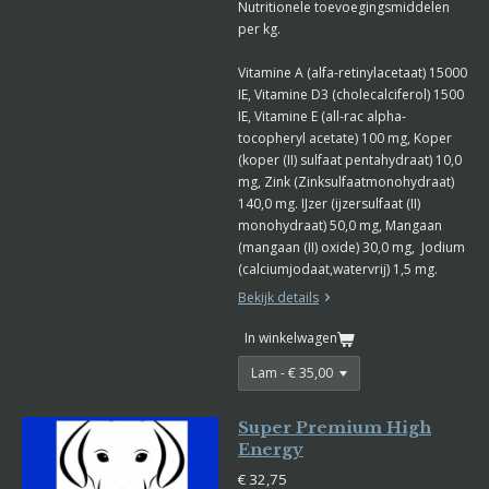
Nutritionele toevoegingsmiddelen
per kg.
Vitamine A (alfa-retinylacetaat) 15000
IE, Vitamine D3 (cholecalciferol) 1500
IE, Vitamine E (all-rac alpha-
tocopheryl acetate) 100 mg, Koper
(koper (II) sulfaat pentahydraat) 10,0
mg, Zink (Zinksulfaatmonohydraat)
140,0 mg. IJzer (ijzersulfaat (II)
monohydraat) 50,0 mg, Mangaan
(mangaan (II) oxide) 30,0 mg, Jodium
(calciumjodaat,watervrij) 1,5 mg.
Bekijk details
In winkelwagen
Super Premium High
Energy
€ 32,75