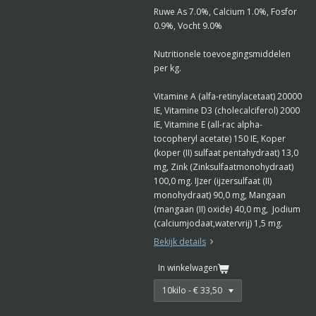
Ruwe As 7.0%, Calcium 1.0%, Fosfor
0.9%, Vocht 9.0%
Nutritionele toevoegingsmiddelen
per kg.
Vitamine A (alfa-retinylacetaat) 20000
IE, Vitamine D3 (cholecalciferol) 2000
IE, Vitamine E (all-rac alpha-
tocopheryl acetate) 150 IE, Koper
(koper (II) sulfaat pentahydraat) 13,0
mg, Zink (Zinksulfaatmonohydraat)
100,0 mg. IJzer (ijzersulfaat (II)
monohydraat) 90,0 mg, Mangaan
(mangaan (II) oxide) 40,0 mg, Jodium
(calciumjodaat,watervrij) 1,5 mg.
Bekijk details
In winkelwagen