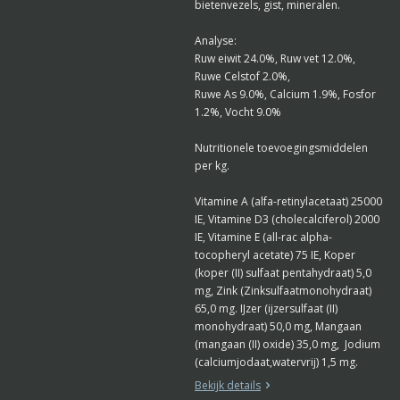
bietenvezels, gist, mineralen.
Analyse:
Ruw eiwit 24.0%, Ruw vet 12.0%,
Ruwe Celstof 2.0%,
Ruwe As 9.0%, Calcium 1.9%, Fosfor
1.2%, Vocht 9.0%
Nutritionele toevoegingsmiddelen
per kg.
Vitamine A (alfa-retinylacetaat) 25000
IE, Vitamine D3 (cholecalciferol) 2000
IE, Vitamine E (all-rac alpha-
tocopheryl acetate) 75 IE, Koper
(koper (II) sulfaat pentahydraat) 5,0
mg, Zink (Zinksulfaatmonohydraat)
65,0 mg. IJzer (ijzersulfaat (II)
monohydraat) 50,0 mg, Mangaan
(mangaan (II) oxide) 35,0 mg, Jodium
(calciumjodaat,watervrij) 1,5 mg.
Bekijk details