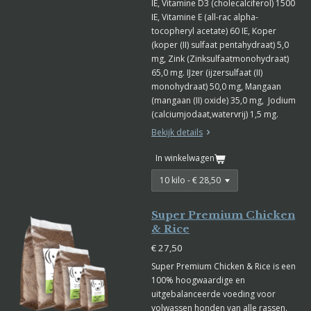
IE, Vitamine D3 (cholecalciferol) 1500
IE, Vitamine E (all-rac alpha-
tocopheryl acetate) 60 IE, Koper
(koper (II) sulfaat pentahydraat) 5,0
mg, Zink (Zinksulfaatmonohydraat)
65,0 mg. IJzer (ijzersulfaat (II)
monohydraat) 50,0 mg, Mangaan
(mangaan (II) oxide) 35,0 mg, Jodium
(calciumjodaat,watervrij) 1,5 mg.
Bekijk details
In winkelwagen
Super Premium Chicken
& Rice
€ 27,50
Super Premium Chicken & Rice is een
100% hoogwaardige en
uitgebalanceerde voeding voor
volwassen honden van alle rassen.