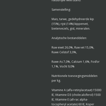
natuurlijke weerstand.
Samenstelling:
Mais, tarwe, gedehydreerde kip
(15%), rijst (14%) kippenvet,
bietenvezels, gist, mineralen.
Analytische bestanddelen:
Ruw eiwit 26,0%, Ruw vet 15,0%,
Ruwe Celstof 3,0%,
Ruwe As 7,0%, Calcium 1,6%, Fosfor
1,1%, Vocht 9,0%
Nutritionele toevoegingsmiddelen
per kg.
Vitamine A (alfa-retinylacetaat) 15000
IE, Vitamine D3 (cholecalciferol) 1500
IE, Vitamine E (all-rac alpha-
tocopheryl acetate) 60 IE, Koper