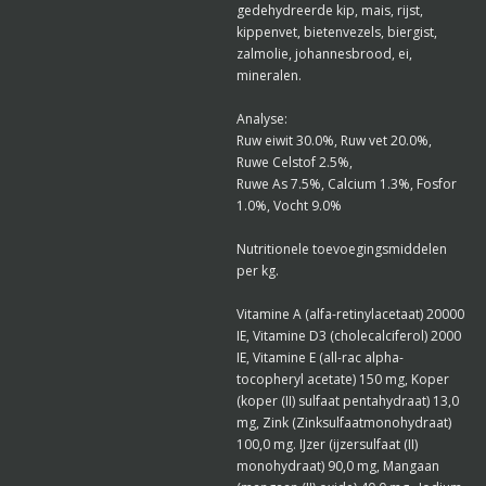
gedehydreerde kip, mais, rijst,
kippenvet, bietenvezels, biergist,
zalmolie, johannesbrood, ei,
mineralen.
Analyse:
Ruw eiwit 30.0%, Ruw vet 20.0%,
Ruwe Celstof 2.5%,
Ruwe As 7.5%, Calcium 1.3%, Fosfor
1.0%, Vocht 9.0%
Nutritionele toevoegingsmiddelen
per kg.
Vitamine A (alfa-retinylacetaat) 20000
IE, Vitamine D3 (cholecalciferol) 2000
IE, Vitamine E (all-rac alpha-
tocopheryl acetate) 150 mg, Koper
(koper (II) sulfaat pentahydraat) 13,0
mg, Zink (Zinksulfaatmonohydraat)
100,0 mg. IJzer (ijzersulfaat (II)
monohydraat) 90,0 mg, Mangaan