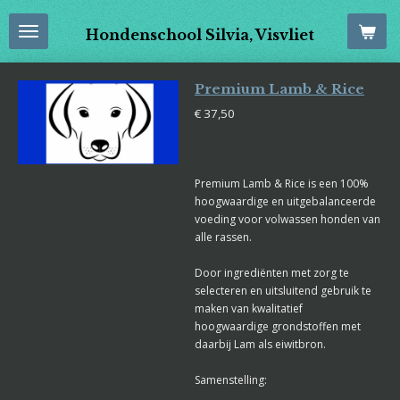
Ga
Hondenschool Silvia, Visvliet
direct
naar
de
Premium Lamb & Rice
hoofdinhoud
€ 37,50
Premium Lamb & Rice is een 100%
hoogwaardige en uitgebalanceerde
voeding voor volwassen honden van
alle rassen.
Door ingrediënten met zorg te
selecteren en uitsluitend gebruik te
maken van kwalitatief
hoogwaardige grondstoffen met
daarbij Lam als eiwitbron.
Samenstelling: