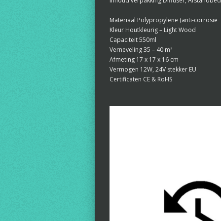
Inhoud verpakking Diffuser, Afstandbed
Materiaal Polypropylene (anti-corrosie
Kleur Houtkleurig – Light Wood
Capaciteit 550ml
Verneveling 35 – 40 m²
Afmeting 17 x 17 x 16 cm
Vermogen 12W, 24V stekker EU
Certificaten CE & RoHS