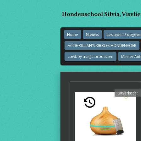
Ga
direct
Hondenschool Silvia, Visvlie
naar
de
hoofdinhoud
Home
Nieuws
Les tijden / opgeve
ACTIE KILLIAN'S KIBBLES HONDENVOER
cowboy magic producten
Mazter Anti
Uitverkocht