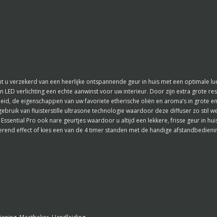
nt u verzekerd van een heerlijke ontspannende geur in huis met een optimale l
 en LED verlichting een echte aanwinst voor uw interieur. Door zijn extra grote r
id, de eigenschappen van uw favoriete etherische oliën en aroma’s in grote en 
ebruik van fluisterstille ultrasone technologie waardoor deze diffuser zo stil 
ential Pro ook nare geurtjes waardoor u altijd een lekkere, frisse geur in huis
merend effect of kies een van de 4 timer standen met de handige afstandbedieni