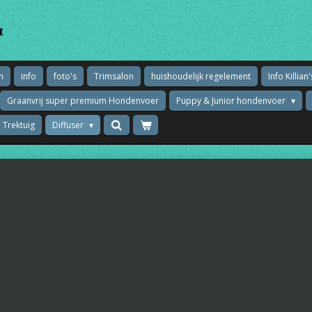
t
n
info
foto's
Trimsalon
huishoudelijk regelement
Info Killi
Graanvrij super premium Hondenvoer
Puppy & Junior hondenvoer
 Trektuig
Diffuser