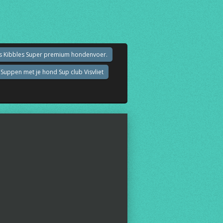
an's Kibbles Super premium hondenvoer.
Suppen met je hond Sup club Visvliet